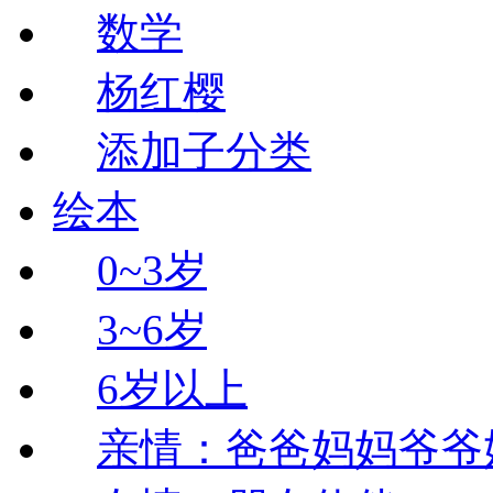
数学
杨红樱
添加子分类
绘本
0~3岁
3~6岁
6岁以上
亲情：爸爸妈妈爷爷