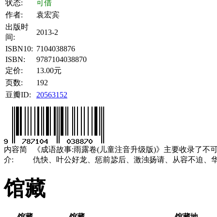
状态:
可借
作者:
袁宏宾
出版时
2013-2
间:
ISBN10:
7104038876
ISBN:
9787104038870
定价:
13.00元
页数:
192
豆瓣ID:
20563152
内容简
《成语故事:雨露卷(儿童注音升级版)》主要收录了
介:
仇快、叶公好龙、惩前毖后、激浊扬请、从容不迫、
馆藏
馆藏
馆藏
馆藏地