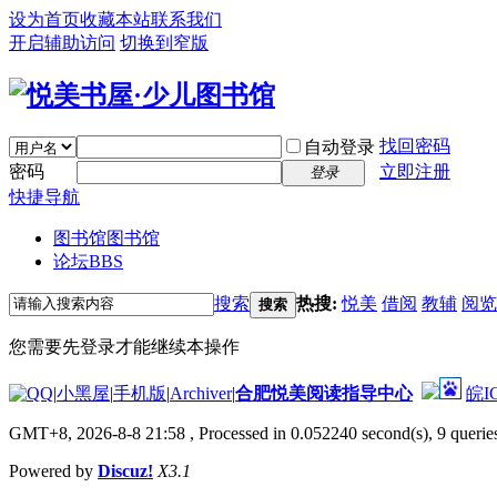
设为首页
收藏本站
联系我们
开启辅助访问
切换到窄版
找回密码
自动登录
密码
立即注册
登录
快捷导航
图书馆
图书馆
论坛
BBS
搜索
热搜:
悦美
借阅
教辅
阅览
搜索
您需要先登录才能继续本操作
|
小黑屋
|
手机版
|
Archiver
|
合肥悦美阅读指导中心
皖I
GMT+8, 2026-8-8 21:58
, Processed in 0.052240 second(s), 9 queries
Powered by
Discuz!
X3.1