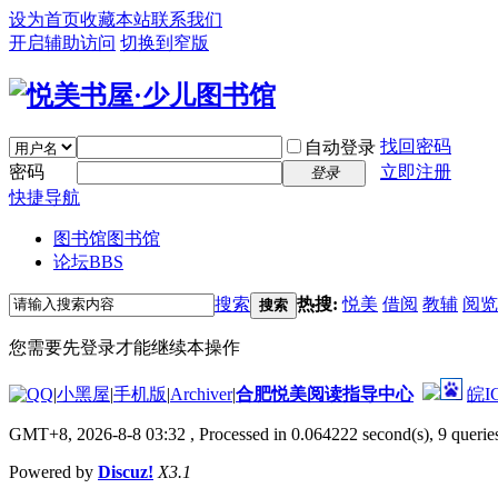
设为首页
收藏本站
联系我们
开启辅助访问
切换到窄版
找回密码
自动登录
密码
立即注册
登录
快捷导航
图书馆
图书馆
论坛
BBS
搜索
热搜:
悦美
借阅
教辅
阅览
搜索
您需要先登录才能继续本操作
|
小黑屋
|
手机版
|
Archiver
|
合肥悦美阅读指导中心
皖I
GMT+8, 2026-8-8 03:32
, Processed in 0.064222 second(s), 9 queries
Powered by
Discuz!
X3.1