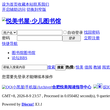
设为首页
收藏本站
联系我们
开启辅助访问
切换到窄版
找回密码
自动登录
密码
立即注册
登录
快捷导航
图书馆
图书馆
论坛
BBS
搜索
热搜:
悦美
借阅
教辅
阅览
搜索
您需要先登录才能继续本操作
|
小黑屋
|
手机版
|
Archiver
|
合肥悦美阅读指导中心
皖I
GMT+8, 2026-8-9 23:57
, Processed in 0.050482 second(s), 9 queries
Powered by
Discuz!
X3.1