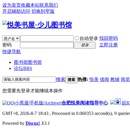
设为首页
收藏本站
联系我们
开启辅助访问
切换到窄版
找回密码
自动登录
密码
立即注册
登录
快捷导航
图书馆
图书馆
论坛
BBS
搜索
热搜:
悦美
借阅
教辅
阅览
搜索
您需要先登录才能继续本操作
|
小黑屋
|
手机版
|
Archiver
|
合肥悦美阅读指导中心
皖I
GMT+8, 2026-8-7 18:43
, Processed in 0.060353 second(s), 9 queries
Powered by
Discuz!
X3.1