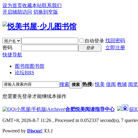
设为首页
收藏本站
联系我们
开启辅助访问
切换到窄版
找回密码
自动登录
密码
立即注册
登录
快捷导航
图书馆
图书馆
论坛
BBS
搜索
热搜:
悦美
借阅
教辅
阅览
搜索
您需要先登录才能继续本操作
|
小黑屋
|
手机版
|
Archiver
|
合肥悦美阅读指导中心
皖I
GMT+8, 2026-8-7 11:26
, Processed in 0.052337 second(s), 7 queries
Powered by
Discuz!
X3.1