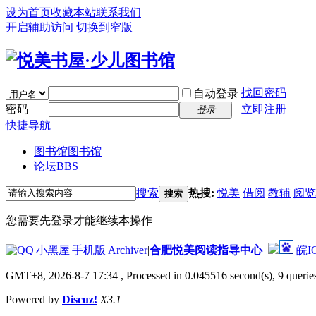
设为首页
收藏本站
联系我们
开启辅助访问
切换到窄版
找回密码
自动登录
密码
立即注册
登录
快捷导航
图书馆
图书馆
论坛
BBS
搜索
热搜:
悦美
借阅
教辅
阅览
搜索
您需要先登录才能继续本操作
|
小黑屋
|
手机版
|
Archiver
|
合肥悦美阅读指导中心
皖I
GMT+8, 2026-8-7 17:34
, Processed in 0.045516 second(s), 9 queries
Powered by
Discuz!
X3.1