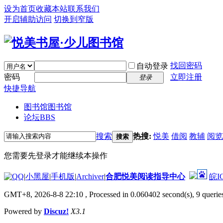
设为首页
收藏本站
联系我们
开启辅助访问
切换到窄版
找回密码
自动登录
密码
立即注册
登录
快捷导航
图书馆
图书馆
论坛
BBS
搜索
热搜:
悦美
借阅
教辅
阅览
搜索
您需要先登录才能继续本操作
|
小黑屋
|
手机版
|
Archiver
|
合肥悦美阅读指导中心
皖I
GMT+8, 2026-8-8 22:10
, Processed in 0.060402 second(s), 9 queries
Powered by
Discuz!
X3.1