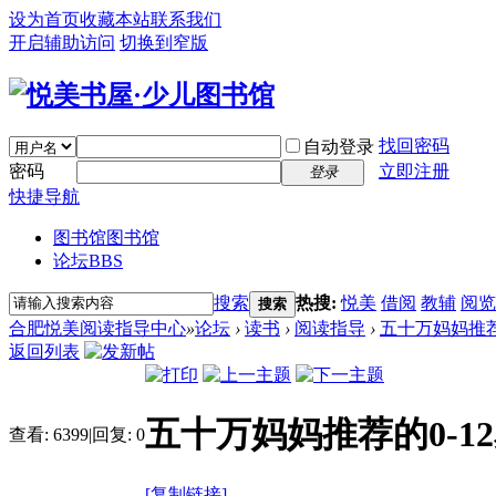
设为首页
收藏本站
联系我们
开启辅助访问
切换到窄版
找回密码
自动登录
密码
立即注册
登录
快捷导航
图书馆
图书馆
论坛
BBS
搜索
热搜:
悦美
借阅
教辅
阅览
搜索
合肥悦美阅读指导中心
»
论坛
›
读书
›
阅读指导
›
五十万妈妈推荐的
返回列表
五十万妈妈推荐的0-12
查看:
6399
|
回复:
0
[复制链接]