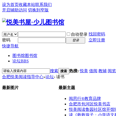
设为首页
收藏本站
联系我们
开启辅助访问
切换到窄版
找回密码
自动登录
密码
立即注册
登录
快捷导航
图书馆
图书馆
论坛
BBS
搜索
热搜:
悦美
借阅
教辅
阅览
搜索
合肥悦美阅读指导中心
»
论坛
›
读书
最新图片
最新主题
阅思行®教育品牌
合肥市包河区悦美书店
悦美阅读鲁园社区馆开馆啦！
读《救救孩子：小学语文教材