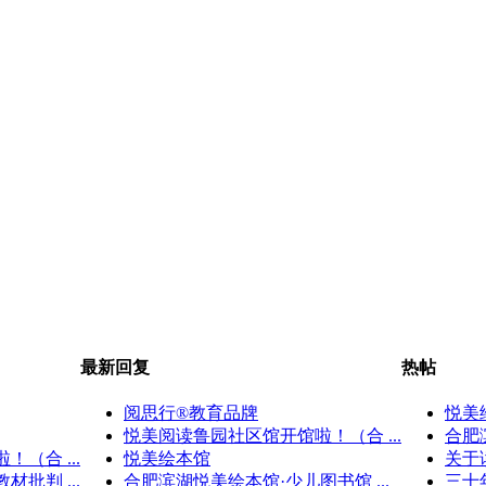
最新回复
热帖
阅思行®教育品牌
悦美
悦美阅读鲁园社区馆开馆啦！（合 ...
合肥
（合 ...
悦美绘本馆
关于
批判 ...
合肥滨湖悦美绘本馆·少儿图书馆 ...
三十