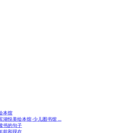
绘本馆
滨湖悦美绘本馆·少儿图书馆 ...
读书的句子
年前和现在