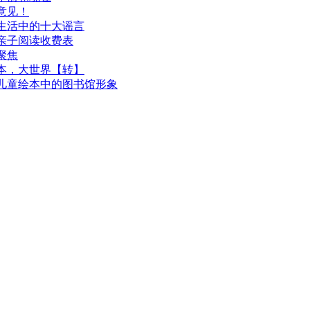
意见！
生活中的十大谣言
亲子阅读收费表
聚焦
本，大世界【转】
儿童绘本中的图书馆形象