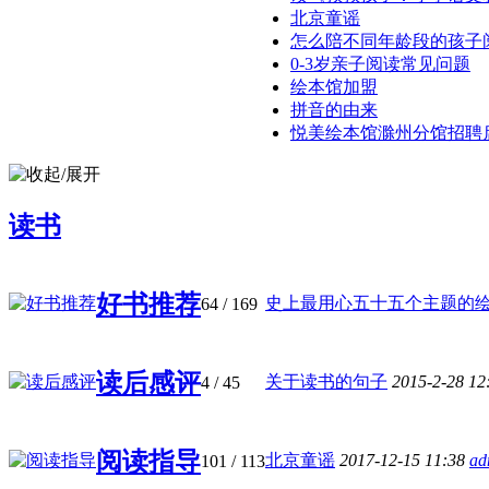
北京童谣
怎么陪不同年龄段的孩子
0-3岁亲子阅读常见问题
绘本馆加盟
拼音的由来
悦美绘本馆滁州分馆招聘
读书
好书推荐
史上最用心五十五个主题的绘本书
64
/ 169
读后感评
关于读书的句子
2015-2-28 12
4
/ 45
阅读指导
北京童谣
2017-12-15 11:38
ad
101
/ 113