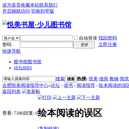
设为首页
收藏本站
联系我们
开启辅助访问
切换到窄版
找回密码
自动登录
密码
立即注册
登录
快捷导航
图书馆
图书馆
论坛
BBS
搜索
热搜:
悦美
借阅
教辅
阅览
搜索
合肥悦美阅读指导中心
»
论坛
›
读书
›
阅读指导
›
绘本阅读的误
返回列表
绘本阅读的误区
查看:
7186
|
回复:
0
[复制链接]