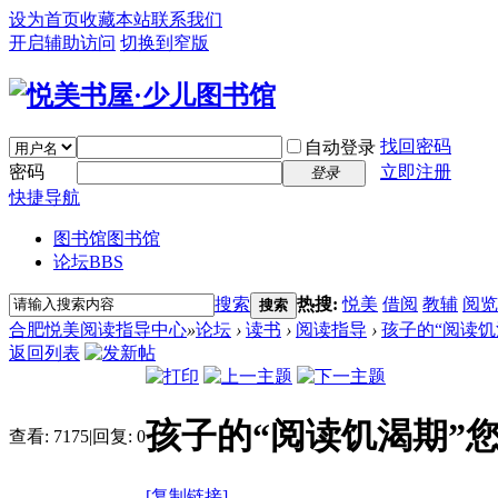
设为首页
收藏本站
联系我们
开启辅助访问
切换到窄版
找回密码
自动登录
密码
立即注册
登录
快捷导航
图书馆
图书馆
论坛
BBS
搜索
热搜:
悦美
借阅
教辅
阅览
搜索
合肥悦美阅读指导中心
»
论坛
›
读书
›
阅读指导
›
孩子的“阅读饥
返回列表
孩子的“阅读饥渴期”
查看:
7175
|
回复:
0
[复制链接]