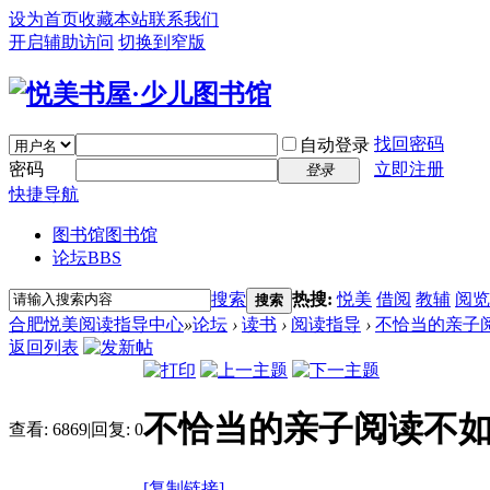
设为首页
收藏本站
联系我们
开启辅助访问
切换到窄版
找回密码
自动登录
密码
立即注册
登录
快捷导航
图书馆
图书馆
论坛
BBS
搜索
热搜:
悦美
借阅
教辅
阅览
搜索
合肥悦美阅读指导中心
»
论坛
›
读书
›
阅读指导
›
不恰当的亲子
返回列表
不恰当的亲子阅读不
查看:
6869
|
回复:
0
[复制链接]