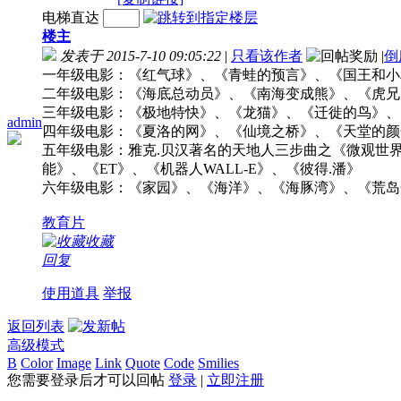
电梯直达
楼主
发表于 2015-7-10 09:05:22
|
只看该作者
|
倒
一年级电影：《红气球》、《青蛙的预言》、《国王和小
二年级电影：《海底总动员》、《南海变成熊》、《虎兄
三年级电影：《极地特快》、《龙猫》、《迁徙的鸟》、
admin
四年级电影：《夏洛的网》、《仙境之桥》、《天堂的颜
五年级电影：雅克.贝汉著名的天地人三步曲之《微观世
能》、《ET》、《机器人WALL-E》、《彼得.潘》
六年级电影：《家园》、《海洋》、《海豚湾》、《荒岛
教育片
收藏
回复
使用道具
举报
返回列表
高级模式
B
Color
Image
Link
Quote
Code
Smilies
您需要登录后才可以回帖
登录
|
立即注册