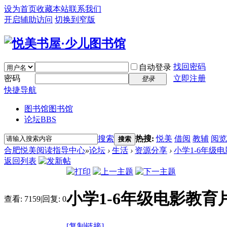
设为首页
收藏本站
联系我们
开启辅助访问
切换到窄版
找回密码
自动登录
密码
立即注册
登录
快捷导航
图书馆
图书馆
论坛
BBS
搜索
热搜:
悦美
借阅
教辅
阅览
搜索
合肥悦美阅读指导中心
»
论坛
›
生活
›
资源分享
›
小学1-6年级
返回列表
小学1-6年级电影教
查看:
7159
|
回复:
0
[复制链接]