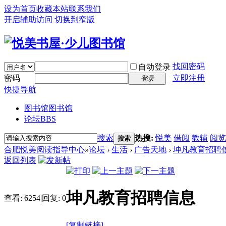
设为首页
收藏本站
联系我们
开启辅助访问
切换到窄版
找回密码
自动登录
密码
立即注册
登录
快捷导航
图书馆
图书馆
论坛
BBS
搜索
热搜:
悦美
借阅
教辅
阅览
搜索
合肥悦美阅读指导中心
»
论坛
›
生活
›
广告天地
›
坤凡教育招聘
返回列表
坤凡教育招聘信息
查看:
6254
|
回复:
0
[复制链接]