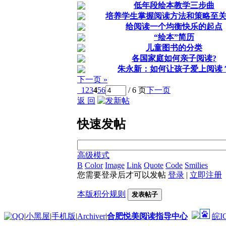
低年段绘本教学三步曲
培养学生掌握阅读方法和策略至
给阅读一个均衡快乐的起点
“绘本”简历
儿童图书的分类
各国家庭如何亲子阅读?
朱永新：如何让孩子爱上阅读
下一页 »
1
2
3
4
5
6
/ 6 页
下一页
返 回
快速发帖
高级模式
B
Color
Image
Link
Quote
Code
Smilies
您需要登录后才可以发帖
登录
|
立即注册
本版积分规则
发表帖子
|
小黑屋
|
手机版
|
Archiver
|
合肥悦美阅读指导中心
皖I