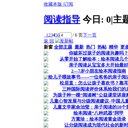
收藏本版
|
订阅
阅读指导
今日:
0
|
主
1
2
3
4
5
6
/ 6 页
下一页
返 回
新窗
全部主题
最新
热门
热帖
精华
更
你破坏过孩子的阅读兴趣吗
从零开始了解绘本：绘本阅读几
亲子阅读从宝宝多大开始最
2—7岁小朋友绘本阅读指南
给儿子喂故事书——一位爸爸的亲子阅
松居直：怎么让孩子喜欢书？靠
三种国际阅读评价体系给我们的
为孩子种一棵“阅读树”公益课堂讲座
儿童心智发展与分级阅读建议–中国儿
儿童文学家余治莹：亲子阅读的10个
绘本阅读“八种武器”阿甲
方素珍：绘本阅读黄金语录
让分级阅读成为现代社会的新