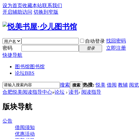
设为首页
收藏本站
联系我们
开启辅助访问
切换到窄版
找回密码
自动登录
密码
立即注册
登录
快捷导航
图书馆
图书馆
论坛
BBS
搜索
热搜:
悦美
借阅
教辅
阅览
搜索
合肥悦美阅读指导中心
»
论坛
›
读书
›
阅读指导
版块导航
公告
借阅须知
优惠活动