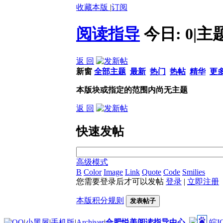
收藏本版
|
订阅
阅读指导
今日:
0
|
主
返 回
新窗
全部主题
最新
热门
热帖
精华
更
本版块或指定的范围内尚无主题
返 回
快速发帖
高级模式
B
Color
Image
Link
Quote
Code
Smilies
您需要登录后才可以发帖
登录
|
立即注册
本版积分规则
发表帖子
|
小黑屋
|
手机版
|
Archiver
|
合肥悦美阅读指导中心
皖I