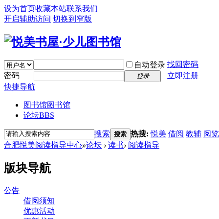
设为首页
收藏本站
联系我们
开启辅助访问
切换到窄版
找回密码
自动登录
密码
立即注册
登录
快捷导航
图书馆
图书馆
论坛
BBS
搜索
热搜:
悦美
借阅
教辅
阅览
搜索
合肥悦美阅读指导中心
»
论坛
›
读书
›
阅读指导
版块导航
公告
借阅须知
优惠活动